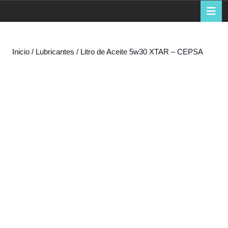
de
B
d
la
a
compra
Inicio
/
Lubricantes
/ Litro de Aceite 5w30 XTAR – CEPSA