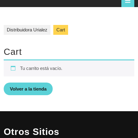
d
la
a
compra
Distribuidora Urialez
Cart
Cart
Tu carrito está vacío.
Volver a la tienda
Otros Sitios