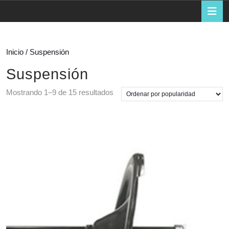
de
B
d
la
a
compra
Inicio
/ Suspensión
Suspensión
Ordenado
Mostrando 1–9 de 15 resultados
por
popularidad