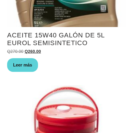
ACEITE 15W40 GALÓN DE 5L
EUROL SEMISINTETICO
El
El
Q
270.00
Q
260.00
precio
precio
original
actual
Leer más
era:
es:
Q270.00.
Q260.00.