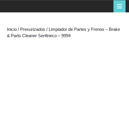
de
B
d
la
a
compra
Inicio
/
Presurizados
/ Limpiador de Partes y Frenos – Brake
& Parts Cleaner Senfineco – 9994