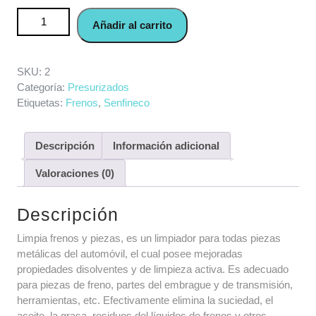
Limpiador de Partes y Frenos - Brake & Parts Cleaner
Añadir al carrito
Senfineco - 9994 cantidad
SKU:
2
Categoría:
Presurizados
Etiquetas:
Frenos
,
Senfineco
Descripción
Información adicional
Valoraciones (0)
Descripción
Limpia frenos y piezas, es un limpiador para todas piezas
metálicas del automóvil, el cual posee mejoradas
propiedades disolventes y de limpieza activa. Es adecuado
para piezas de freno, partes del embrague y de transmisión,
herramientas, etc. Efectivamente elimina la suciedad, el
aceite, la grasa, residuos del líquidos de frenos y otros