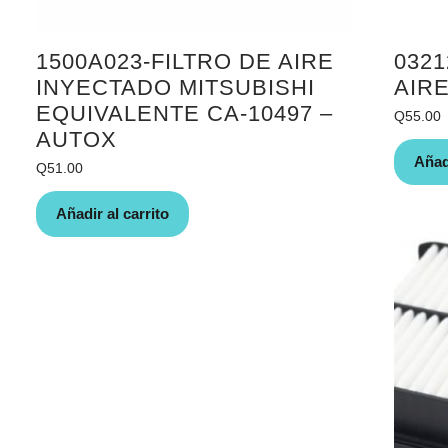
1500A023-FILTRO DE AIRE
0321
INYECTADO MITSUBISHI
AIR
EQUIVALENTE CA-10497 –
Q
55.00
AUTOX
Añadi
Q
51.00
Añadir al carrito