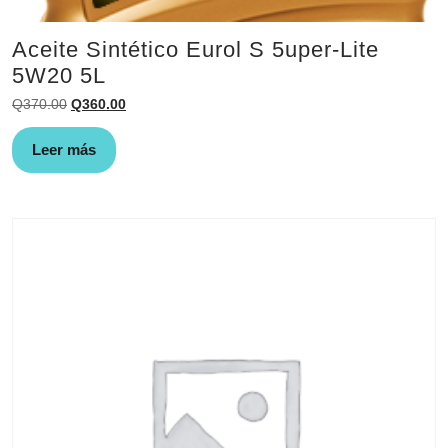
Aceite Sintético Eurol S 5uper-Lite
5W20 5L
El
El
Q
370.00
Q
360.00
precio
precio
original
actual
Leer más
era:
es:
Q370.00.
Q360.00.