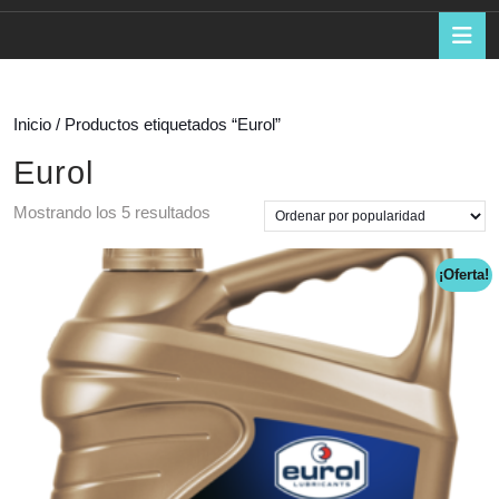
de
B
d
la
a
compra
Inicio
/ Productos etiquetados “Eurol”
Eurol
Ordenado
Mostrando los 5 resultados
por
popularidad
¡Oferta!