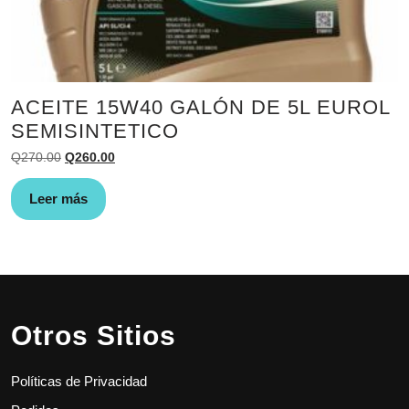
ACEITE 15W40 GALÓN DE 5L EUROL
SEMISINTETICO
El
El
Q
270.00
Q
260.00
precio
precio
original
actual
Leer más
era:
es:
Q270.00.
Q260.00.
Otros Sitios
Políticas de Privacidad