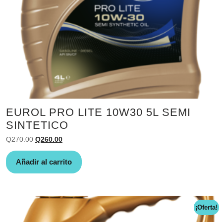
EUROL PRO LITE 10W30 5L SEMI
SINTETICO
El
El
Q
270.00
Q
260.00
precio
precio
original
actual
Añadir al carrito
era:
es:
Q270.00.
Q260.00.
¡Oferta!