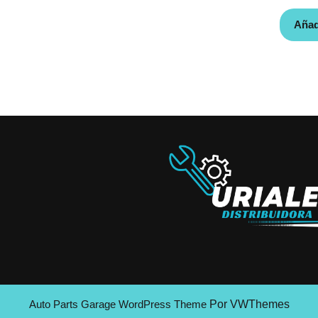
Añadi
Auto Parts Garage WordPress Theme
Por VWThemes