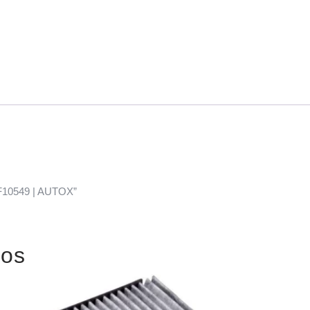
CF10549 | AUTOX”
dos