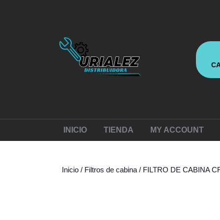
Saltar
al
contenido
Saltar
al
contenido
C
INICIO
TIENDA
MY ACCOUNT
Inicio
/
Filtros de cabina
/ FILTRO DE CABINA C